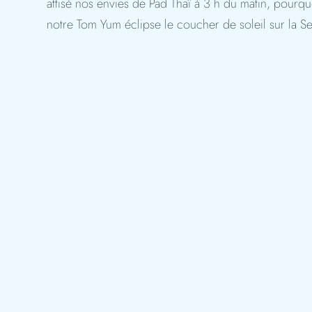
attisé nos envies de Pad Thaï à 3 h du matin, pourq
notre Tom Yum éclipse le coucher de soleil sur la Sei