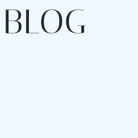
B
L
O
G