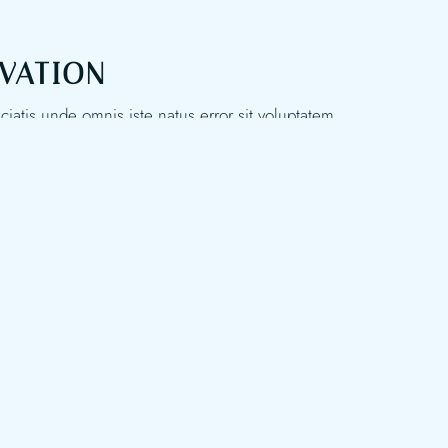
V
A
T
I
O
N
ciatis unde omnis iste natus error sit voluptatem
 doloremque laudantium, totam rem aperiam, eaque
llo inventore veritatis et quasi.
Réservez votre
table
O
R
A
I
R
E
S
 Harpe 75005 Paris, France