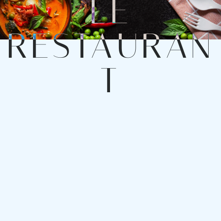
L
E
R
E
S
T
A
U
R
A
N
T