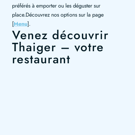
préférés à emporter ou les déguster sur
place.Découvrez nos options sur la page
[
Menu
].
Venez découvrir
Thaiger – votre
restaurant
thaïlandais à Paris
!
Un mélange parfait entre authenticité,
convivialité et modernité.
👉 [
Réserver votre table
] dès aujourd’hui et
savourez la Thaïlande au cœur de Paris.
Pour en savoir plus, visitez
notre page